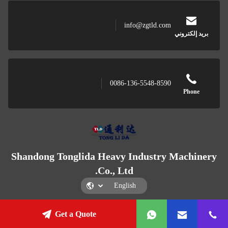
info@zgtld.com
بريد إلكتروني
0086-136-5548-8590
Phone
Shandong Tonglida Heavy Industry Machinery
Co., Ltd.
Get a Quote
Shandong Tonglida Heavy Industry Machinery Co., Ltd.