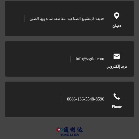
حديقة فايتشينغ الصناعية، مقاطعة شاندونغ، الصين
ن
info@zgtld.com
روني
0086-136-5548-8590
P