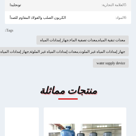
تونجليدا
الكربون الصلب والفولاذ المقاوم للصدأ
Tags:
ية المياه,معدات تصفية الماء,جهاز إمدادات المياه
دات المياه غير الملوث,معدات إمدادات المياه غير الملوثة,جهاز إمدادات المياه مغلق بالكامل
water supp
منتجات مماثلة