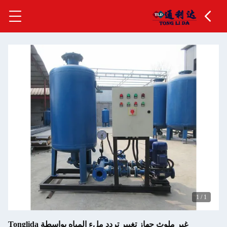
ير ملوث جهاز تغيير تردد ملء المياه بواسطة Tonglida