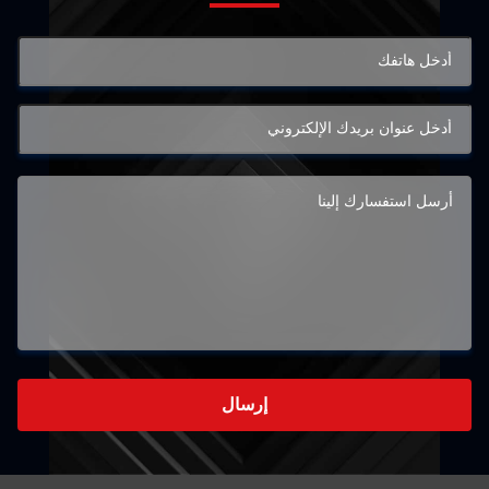
إرسال