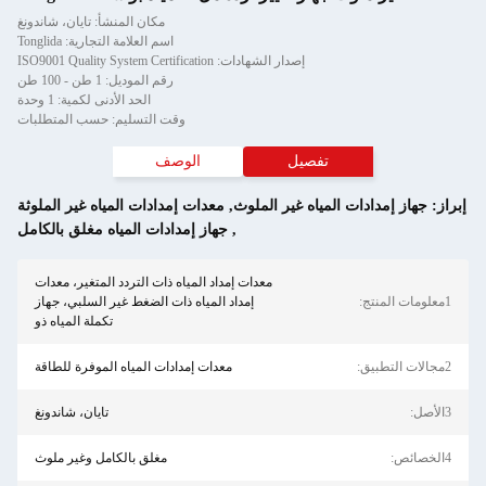
مكان المنشأ: تايان، شاندونغ
اسم العلامة التجارية: Tonglida
إصدار الشهادات: ISO9001 Quality System Certification
رقم الموديل: 1 طن - 100 طن
الحد الأدنى لكمية: 1 وحدة
وقت التسليم: حسب المتطلبات
تفصيل
الوصف
إمدادات المياه غير الملوث
,
معدات إمدادات المياه غير الملوثة
,
جهاز إمدادات المياه مغلق بالكامل
معدات إمداد المياه ذات التردد المتغير، معدات
إمداد المياه ذات الضغط غير السلبي، جهاز
تكملة المياه ذو
معدات إمدادات المياه الموفرة للطاقة
تايان، شاندونغ
مغلق بالكامل وغير ملوث