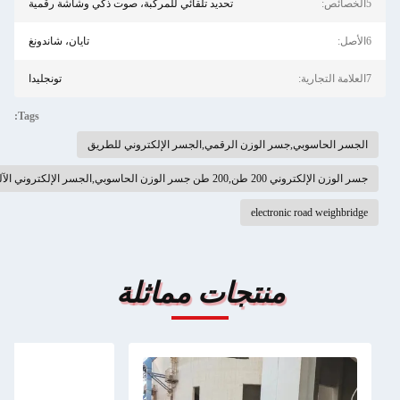
5الخصائص:
تحديد تلقائي للمركبة، صوت ذكي وشاشة رقمية
6الأصل:
تايان، شاندونغ
7العلامة التجارية:
تونجليدا
Tags:
الجسر الحاسوبي,جسر الوزن الرقمي,الجسر الإلكتروني للطريق
جسر الوزن الإلكتروني 200 طن,200 طن جسر الوزن الحاسوبي,الجسر الإلكتروني الآلي
electronic road weighbridge
منتجات مماثلة