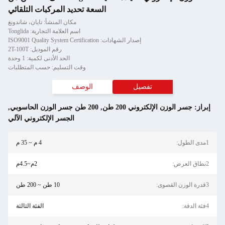
السعة تحديد المركبات التلقائي
مكان المنشأ: تايان، شاندونغ
اسم العلامة التجارية: Tonglida
إصدار الشهادات: ISO9001 Quality System Certification
رقم الموديل: 2T-100T
الحد الأدنى لكمية: 1 وحدة
وقت التسليم: حسب المتطلبات
تفصيل
الوصف
إبراز:
جسر الوزن الإلكتروني 200 طن
,
200 طن جسر الوزن الحاسوبي
,
الجسر الإلكتروني الآلي
1مدى الطول:
4 م ~ 35 م
2نطاق العرض:
2م~4.5م
3قدرة الوزن القصوى:
10 طن ~ 200 طن
4فئة الدقة:
الفئة الثالثة