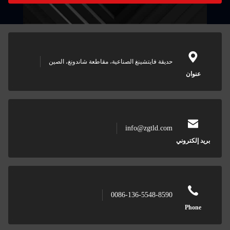
ديقة فايتشينغ الصناعية، مقاطعة شاندونغ، الصين
info@zgtld.co
0086-136-5548-859