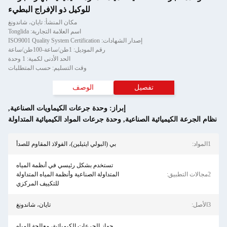
للوكيل ذو الإفراج البطيء
مكان المنشأ: تايان، شاندونغ
اسم العلامة التجارية: Tonglida
إصدار الشهادات: ISO9001 Quality System Certification
رقم الموديل: 1طن/ساعة-100طن/ساعة
الحد الأدنى لكمية: 1 وحدة
وقت التسليم: حسب المتطلبات
تفصيل
الوصف
إبراز:
وحدة جرعات الكيماويات الصناعية
,
يائية الصناعية
,
وحدة جرعات المواد الكيميائية المتداولة
بي (البولي ايثيلين)، الفولاذ المقاوم للصدأ
تستخدم بشكل رئيسي في أنظمة المياه
المتداولة الصناعية وأنظمة المياه المتداولة
للتكييف المركزي
تايان، شاندونغ
جهاز الجرعات الكيميائية، معالجة المياه