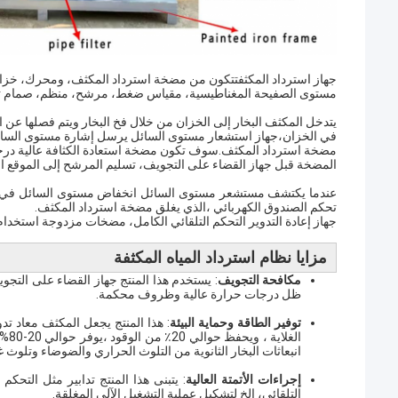
جهاز استرداد المكثف
تتكون من مضخة استرداد المكثف، ومحرك، خزان 
مستوى الصفيحة المغناطيسية، مقياس ضغط، مرشح، منظم، صمام ت
يتدخل المكثف البخار إلى الخزان من خلال فخ البخار ويتم فصلها عن
في الخزان،جهاز استشعار مستوى السائل يرسل إشارة مستوى السائل 
مضخة استرداد المكثف.سوف تكون مضخة استعادة الكثافة عالية درجة ا
المضخة قبل جهاز القضاء على التجويف، تسليم المرشح إلى الموقع المحد
عندما يكتشف مستشعر مستوى السائل انخفاض مستوى السائل في ا
تحكم الصندوق الكهربائي ،الذي يغلق مضخة استرداد المكثف.
جهاز إعادة التدوير التحكم التلقائي الكامل، مضخات مزدوجة استخدام 
مزايا نظام استرداد المياه المكثفة
مكافحة التجويف
: يستخدم هذا المنتج جهاز القضاء على التج
ظل درجات حرارة عالية وظروف محكمة.
توفير الطاقة وحماية البيئة
: هذا المنتج يجعل المكثف معاد تد
الغ
انبعاثات البخار الثانوية من التلوث الحراري والضوضاء وتلوث غازات الدخان والدخان SO2، NOX، ال
إجراءات الأتمتة العالية
: يتبنى هذا المنتج تدابير مثل التحكم
التلقائي، الخ لتشكيل عملية التشغيل الآلي المغلقة.