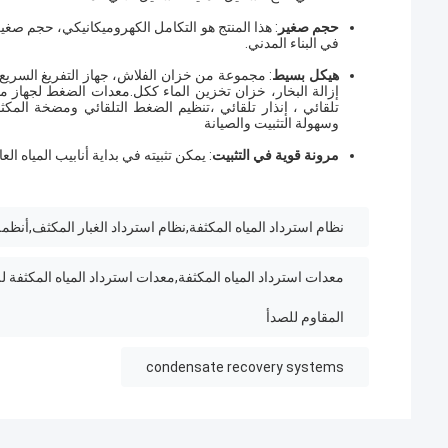
حجم صغير
: هذا المنتج هو التكامل الكهروميكانيكي، حجم صغي
في البناء المدني.
هيكل بسيط
: مجموعة من خزان الفلاش، جهاز التفريغ السريع 
تلقائي ، إنذار تلقائي ،تنظيم الضغط التلقائي ومضخة المكثف
وسهولة التثبيت والصيانة
مرونة قوية في التثبيت
: يمكن تثبيته في بداية أنابيب المياه ا
نظام استرداد المياه المكثفة,نظام استرداد الغبار المكثف,أنظم
معدات استرداد المياه المكثفة,معدات استرداد المياه المكثفة ل
المقاوم للصدأ
condensate recovery systems