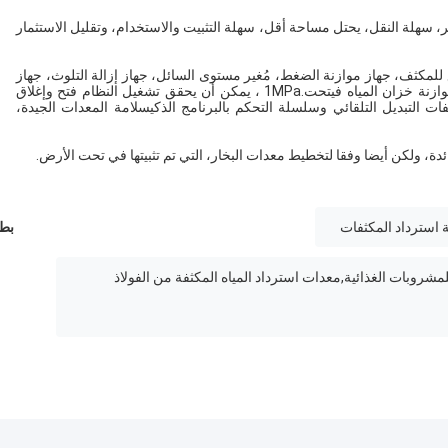
ر، سهلة النقل، يحتل مساحة أقل، سهلة التثبيت والاستخدام، وتقليل الاستثمار
للمكثف، جهاز موازنة الضغط، مُغير مستوى السائل، جهاز إزالة التلوث، جهاز
إزالة البخار، خزان تخزين الماء ككل.معدات الضغط لجهاز موازنة خزان المياه فيتحت.1MPa ، يمكن أن يحقق تشغيل النظام فتح وإغلاق
ات التبديل التلقائي وسلسلة التحكم بالبرنامج الذكيسلامة المعدات الجيدة،
لعائدة، ولكن أيضا وفقا لتخطيط معدات البخار، التي تم تثبيتها في تحت الأرض.
ة استرداد المكثفات
بطا
لمشروبات الغذائية,معدات استرداد المياه المكثفة من الفولاذ