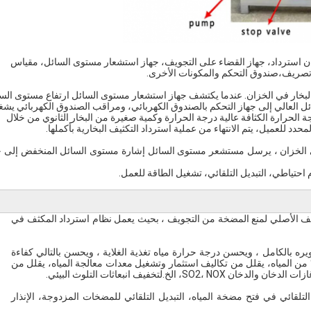
استرداد، جهاز القضاء على التجويف، جهاز استشعار مستوى السائل، مقياس
صريف،صندوق التحكم والمكونات الأخرى.
 البخار في الخزان. عندما يكتشف جهاز استشعار مستوى السائل ارتفاع مستوى الس
العالي إلى جهاز التحكم بالصندوق الكهربائي، ومراقب الصندوق الكهربائي يش
لحرارة الكثافة عالية درجة الحرارة وكمية صغيرة من البخار الثانوي من خلال
د للعميل، يتم الانتهاء من عملية استرداد التكثيف البخارية بأكملها.
لخزان ، يرسل مستشعر مستوى السائل إشارة مستوى السائل المنخفض إلى ج
احتياطي، التبديل التلقائي، تشغيل الطاقة للعمل.
ويف الأصلي لمنع المضخة من التجويف ، بحيث يعمل نظام استرداد المكثف في
ويره بالكامل ، ويحسن درجة حرارة مياه تغذية الغلاية ، ويحسن بالتالي كفاءة
لاية ، ويحفظ حوالي 20٪ من الوقود ،يوفر حوالي 20-80% من المياه، يقلل من تكاليف استثمار وتشغيل معدات معالجة المياه، يقلل من
خ.لتخفيف انبعاثات التلوث البيئي.
 التلقائي في فتح مضخة المياه، التبديل التلقائي للمضخات المزدوجة، الإنذار