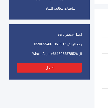
ملحقات معالجة المياه
اتصل شخص :
Bai
رقم الهاتف :
+86 136-5548-8590
ال WhatsApp :
+8615053878526
اتصل