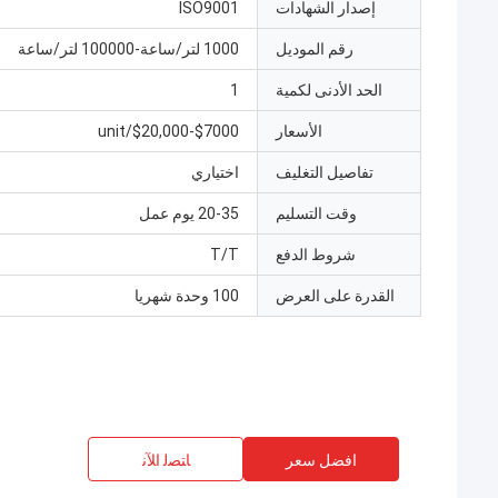
إصدار الشهادات
ISO9001
رقم الموديل
1000 لتر/ساعة-100000 لتر/ساعة
الحد الأدنى لكمية
1
الأسعار
$7000-$20,000/unit
تفاصيل التغليف
اختياري
وقت التسليم
20-35 يوم عمل
شروط الدفع
T/T
القدرة على العرض
100 وحدة شهريا
افضل سعر
ﺎﺘﺼﻟ ﺍﻶﻧ