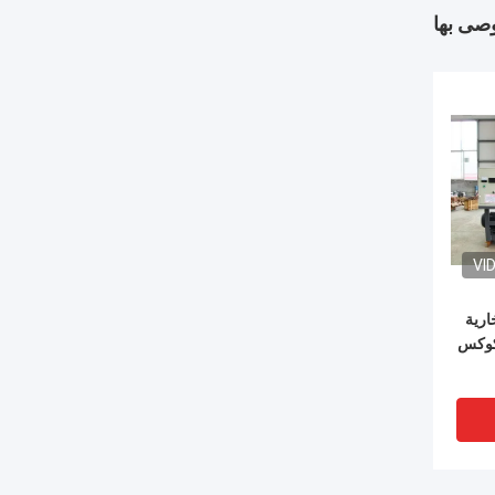
وصى بها
VI
ارية
 كوكس